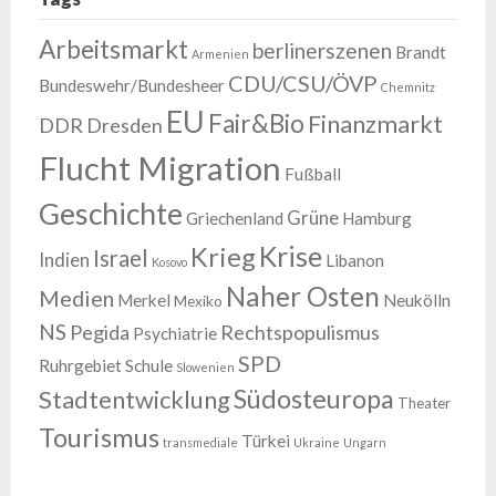
Arbeitsmarkt
berlinerszenen
Brandt
Armenien
CDU/CSU/ÖVP
Bundeswehr/Bundesheer
Chemnitz
EU
Fair&Bio
Finanzmarkt
DDR
Dresden
Flucht Migration
Fußball
Geschichte
Grüne
Griechenland
Hamburg
Krise
Krieg
Israel
Indien
Libanon
Kosovo
Naher Osten
Medien
Merkel
Neukölln
Mexiko
NS
Pegida
Rechtspopulismus
Psychiatrie
SPD
Ruhrgebiet
Schule
Slowenien
Südosteuropa
Stadtentwicklung
Theater
Tourismus
Türkei
transmediale
Ukraine
Ungarn