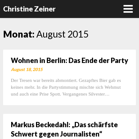
Christine Zeiner
Skip
Monat:
August 2015
to
content
Wohnen in Berlin: Das Ende der Party
August 18, 2015
Der Tresen war bereits abmontiert. Gezapftes Bier gab es
keines mehr. In die Partystimmung mischte sich Wehmut
und auch eine Prise Spott. Vergangenes Silvester…
Markus Beckedahl: „Das schärfste
Schwert gegen Journalisten“