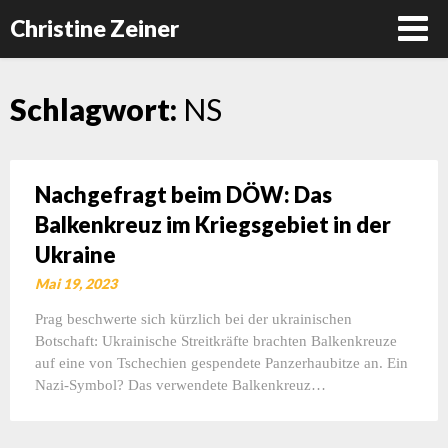
Christine Zeiner
Skip
Schlagwort:
NS
to
content
Nachgefragt beim DÖW: Das
Balkenkreuz im Kriegsgebiet in der
Ukraine
Mai 19, 2023
Prag beschwerte sich kürzlich bei der ukrainischen
Botschaft: Ukrainische Streitkräfte brachten Balkenkreuze
auf eine von Tschechien gespendete Panzerhaubitze an. Ein
Nazi-Symbol? Das verwendete Balkenkreuz…