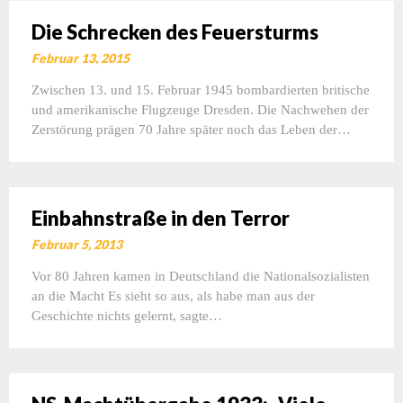
Die Schrecken des Feuersturms
Februar 13, 2015
Zwischen 13. und 15. Februar 1945 bombardierten britische
und amerikanische Flugzeuge Dresden. Die Nachwehen der
Zerstörung prägen 70 Jahre später noch das Leben der…
Einbahnstraße in den Terror
Februar 5, 2013
Vor 80 Jahren kamen in Deutschland die Nationalsozialisten
an die Macht Es sieht so aus, als habe man aus der
Geschichte nichts gelernt, sagte…