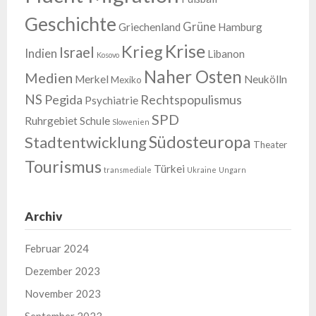
Geschichte
Grüne
Griechenland
Hamburg
Krise
Krieg
Israel
Indien
Libanon
Kosovo
Naher Osten
Medien
Merkel
Neukölln
Mexiko
NS
Pegida
Rechtspopulismus
Psychiatrie
SPD
Ruhrgebiet
Schule
Slowenien
Südosteuropa
Stadtentwicklung
Theater
Tourismus
Türkei
transmediale
Ukraine
Ungarn
Archiv
Februar 2024
Dezember 2023
November 2023