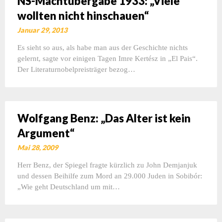
NS-Machtübergabe 1933: „Viele
wollten nicht hinschauen“
Januar 29, 2013
Es sieht so aus, als habe man aus der Geschichte nichts
gelernt, sagte vor einigen Tagen Imre Kertész in „El Pais“.
Der Literaturnobelpreisträger bezog…
Wolfgang Benz: „Das Alter ist kein
Argument“
Mai 28, 2009
Herr Benz, der Spiegel fragte kürzlich zu John Demjanjuk
und dessen Beihilfe zum Mord an 29.000 Juden in Sobibór:
„Wie geht Deutschland um mit…