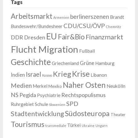
Tags
Arbeitsmarkt
berlinerszenen
Brandt
Armenien
CDU/CSU/ÖVP
Bundeswehr/Bundesheer
Chemnitz
EU
Fair&Bio
Finanzmarkt
DDR
Dresden
Flucht Migration
Fußball
Geschichte
Grüne
Griechenland
Hamburg
Krise
Krieg
Israel
Indien
Libanon
Kosovo
Naher Osten
Medien
Merkel
Neukölln
Mexiko
NS
Pegida
Rechtspopulismus
Psychiatrie
SPD
Ruhrgebiet
Schule
Slowenien
Südosteuropa
Stadtentwicklung
Theater
Tourismus
Türkei
transmediale
Ukraine
Ungarn