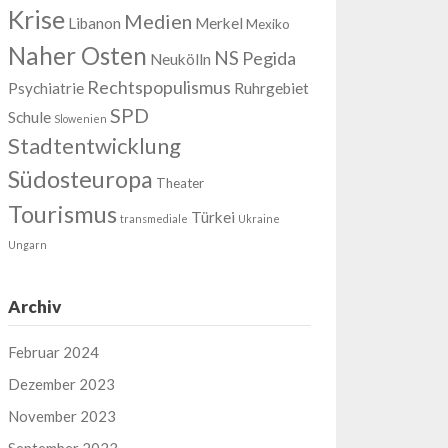
Krise
Medien
Libanon
Merkel
Mexiko
Naher Osten
NS
Pegida
Neukölln
Rechtspopulismus
Psychiatrie
Ruhrgebiet
SPD
Schule
Slowenien
Stadtentwicklung
Südosteuropa
Theater
Tourismus
Türkei
transmediale
Ukraine
Ungarn
Archiv
Februar 2024
Dezember 2023
November 2023