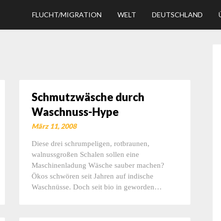
FLUCHT/MIGRATION
WELT
DEUTSCHLAND
Schmutzwäsche durch
Waschnuss-Hype
März 11, 2008
Diese drei schrumpeligen, rotbraunen,
walnussgroßen Schalen sollen eine
Maschinenladung Wäsche sauber machen?
Ökos schwören seit Jahren auf indische
Waschnüsse. Doch seit bio in geworden…