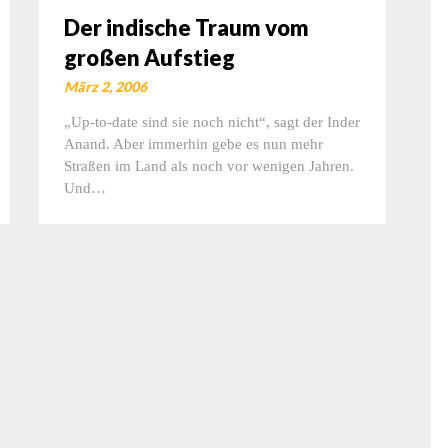
Der indische Traum vom
großen Aufstieg
März 2, 2006
„Up-to-date sind sie noch nicht“, sagt der Inder
Anand. Aber immerhin gebe es nun mehr
Straßen im Land als noch vor wenigen Jahren.
Und…