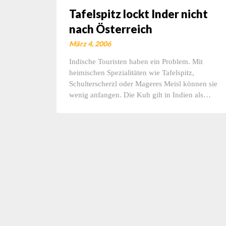
Tafelspitz lockt Inder nicht
nach Österreich
März 4, 2006
Indische Touristen haben ein Problem. Mit
heimischen Spezialitäten wie Tafelspitz,
Schulterscherzl oder Mageres Meisl können sie
wenig anfangen. Die Kuh gilt in Indien als…