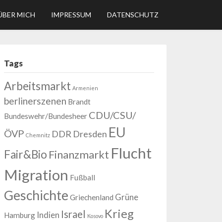
ÜBER MICH
IMPRESSUM
DATENSCHUTZ
Tags
Arbeitsmarkt
Armenien
berlinerszenen
Brandt
CDU/CSU/
Bundeswehr/Bundesheer
EU
ÖVP
DDR
Dresden
Chemnitz
Flucht
Fair&Bio
Finanzmarkt
Migration
Fußball
Geschichte
Grüne
Griechenland
Krieg
Israel
Indien
Hamburg
Kosovo