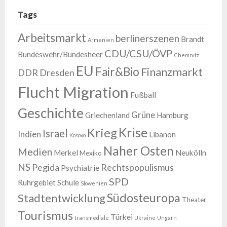
Tags
Arbeitsmarkt
berlinerszenen
Brandt
Armenien
CDU/CSU/ÖVP
Bundeswehr/Bundesheer
Chemnitz
EU
Fair&Bio
Finanzmarkt
DDR
Dresden
Flucht Migration
Fußball
Geschichte
Grüne
Griechenland
Hamburg
Krise
Krieg
Israel
Indien
Libanon
Kosovo
Naher Osten
Medien
Merkel
Neukölln
Mexiko
NS
Pegida
Rechtspopulismus
Psychiatrie
SPD
Ruhrgebiet
Schule
Slowenien
Südosteuropa
Stadtentwicklung
Theater
Tourismus
Türkei
transmediale
Ukraine
Ungarn