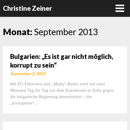
Christine Zeiner
Skip
Monat:
September 2013
to
content
Bulgarien: „Es ist gar nicht möglich,
korrupt zu sein“
September 2, 2013
Mit EU-Fähnchen und „Mafia“-Rufen wird seit zwei
Monaten Tag für Tag vor dem Kanzleramt in Sofia gegen
die bulgarische Regierung demonstriert – die
„korrupteste“…