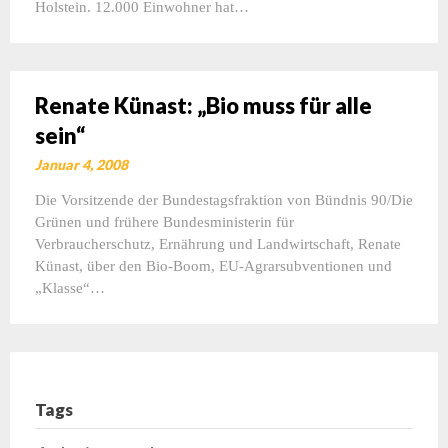
Holstein. 12.000 Einwohner hat…
Renate Künast: „Bio muss für alle
sein“
Januar 4, 2008
Die Vorsitzende der Bundestagsfraktion von Bündnis 90/Die
Grünen und frühere Bundesministerin für
Verbraucherschutz, Ernährung und Landwirtschaft, Renate
Künast, über den Bio-Boom, EU-Agrarsubventionen und
„Klasse“…
Tags