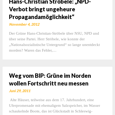
Hans-Christian Ströbele: „NPD-
Verbot bringt ungeheure
Propagandamöglichkeit“
November 4, 2012
Der Grüne Hans-Christian-Ströbele über NSU, NPD und
über seine Partei. Herr Ströbele, wie konnte der
„Nationalsozialistische Untergrund“ so lange unentdeckt
morden? Waren das Fehler,…
Weg vom BIP: Grüne im Norden
wollen Fortschritt neu messen
Juni 29, 2011
Alte Häuser, teilweise aus dem 17. Jahrhundert, eine
Uferpromenade mit ehemaligem Salzspeicher, im Wasser
schaukelnde Boote, das ist Glückstadt in Schleswig-