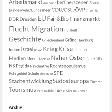
Arbeitsmarkt
berlinerszenen
Brandt
Armenien
CDU/CSU/ÖVP
Bundeswehr/Bundesheer
Chemnitz
EU
Fair&Bio
Finanzmarkt
DDR
Dresden
Flucht Migration
Fußball
Geschichte
Grüne
Griechenland
Hamburg
Krise
Krieg
Israel
Indien
Libanon
Kosovo
Naher Osten
Medien
Merkel
Neukölln
Mexiko
NS
Pegida
Rechtspopulismus
Psychiatrie
SPD
Ruhrgebiet
Schule
Slowenien
Südosteuropa
Stadtentwicklung
Theater
Tourismus
Türkei
transmediale
Ukraine
Ungarn
Archiv