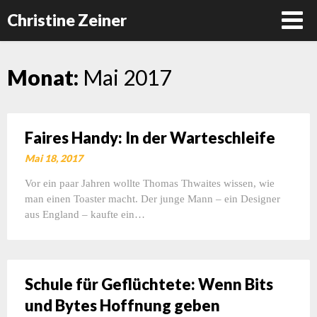
Christine Zeiner
Skip
Monat:
Mai 2017
to
content
Faires Handy: In der Warteschleife
Mai 18, 2017
Vor ein paar Jahren wollte Thomas Thwaites wissen, wie
man einen Toaster macht. Der junge Mann – ein Designer
aus England – kaufte ein…
Schule für Geflüchtete: Wenn Bits
und Bytes Hoffnung geben