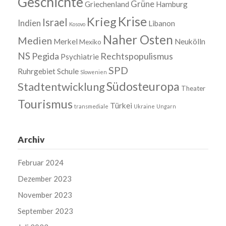
Geschichte
Grüne
Griechenland
Hamburg
Krise
Krieg
Israel
Indien
Libanon
Kosovo
Naher Osten
Medien
Merkel
Neukölln
Mexiko
NS
Pegida
Rechtspopulismus
Psychiatrie
SPD
Ruhrgebiet
Schule
Slowenien
Südosteuropa
Stadtentwicklung
Theater
Tourismus
Türkei
transmediale
Ukraine
Ungarn
Archiv
Februar 2024
Dezember 2023
November 2023
September 2023