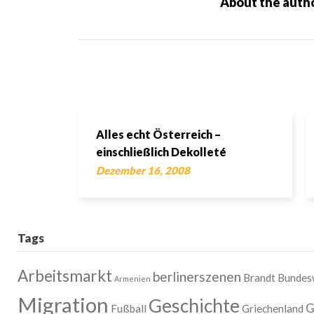
About the auth
Alles echt Österreich –
einschließlich Dekolleté
Dezember 16, 2008
Tags
Arbeitsmarkt
berlinerszenen
Brandt
Bundes
Armenien
Migration
Geschichte
G
Fußball
Griechenland