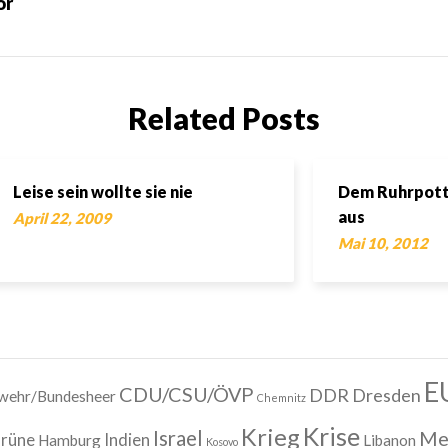
or
Related Posts
Leise sein wollte sie nie
Dem Ruhrpott 
aus
April 22, 2009
Mai 10, 2012
E
CDU/CSU/ÖVP
DDR
Dresden
wehr/Bundesheer
Chemnitz
Krise
Krieg
Israel
Me
rüne
Indien
Hamburg
Libanon
Kosovo