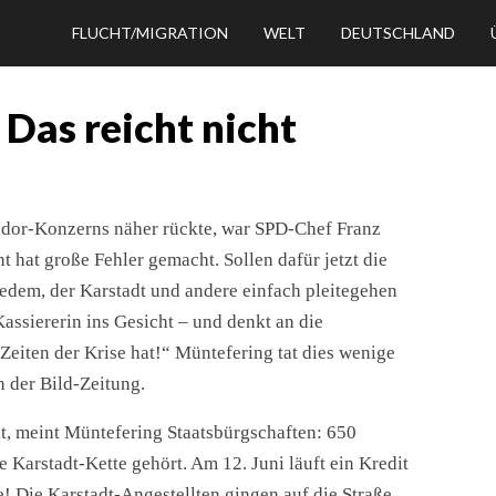
FLUCHT/MIGRATION
WELT
DEUTSCHLAND
 Das reicht nicht
andor-Konzerns näher rückte, war SPD-Chef Franz
 hat große Fehler gemacht. Sollen dafür jetzt die
jedem, der Karstadt und andere einfach pleitegehen
Kassiererin ins Gesicht – und denkt an die
 Zeiten der Krise hat!“ Müntefering tat dies wenige
n der Bild-Zeitung.
ht, meint Müntefering Staatsbürgschaften: 650
 Karstadt-Kette gehört. Am 12. Juni läuft ein Kredit
! Die Karstadt-Angestellten gingen auf die Straße,