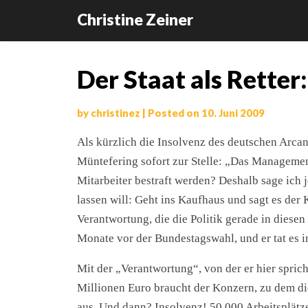
Christine Zeiner
Skip
Der Staat als Retter:
to
content
by
christinez
|
Posted on
10. Juni 2009
Als kürzlich die Insolvenz des deutschen Arc
Müntefering sofort zur Stelle: „Das Management
Mitarbeiter bestraft werden? Deshalb sage ich 
lassen will: Geht ins Kaufhaus und sagt es der 
Verantwortung, die die Politik gerade in diesen
Monate vor der Bundestagswahl, und er tat es i
Mit der „Verantwortung“, von der er hier spric
Millionen Euro braucht der Konzern, zu dem die
aus. Und dann? Insolvenz! 50.000 Arbeitsplätze