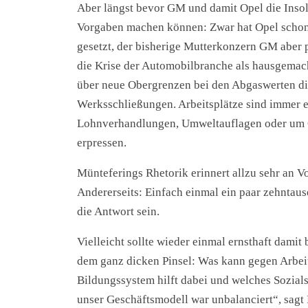
Aber längst bevor GM und damit Opel die Insolv
Vorgaben machen können: Zwar hat Opel schon
gesetzt, der bisherige Mutterkonzern GM aber pr
die Krise der Automobilbranche als hausgemac
über neue Obergrenzen bei den Abgaswerten disk
Werksschließungen. Arbeitsplätze sind immer 
Lohnverhandlungen, Umweltauflagen oder um Ge
erpressen.
Münteferings Rhetorik erinnert allzu sehr an V
Andererseits: Einfach einmal ein paar zehntau
die Antwort sein.
Vielleicht sollte wieder einmal ernsthaft dami
dem ganz dicken Pinsel: Was kann gegen Arbeit
Bildungssystem hilft dabei und welches Sozials
unser Geschäftsmodell war unbalanciert“, sagt 