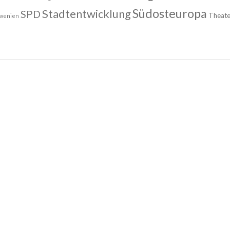
Südosteuropa
Stadtentwicklung
SPD
Theate
owenien